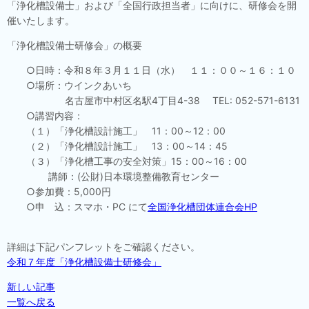
「浄化槽設備士」および「全国行政担当者」に向けに、研修会を開
催いたします。
「浄化槽設備士研修会」の概要
○日時：令和８年３月１１日（水） １１：００～１６：１０
○場所：ウインクあいち
名古屋市中村区名駅4丁目4-38 TEL: 052-571-6131
○講習内容：
（１）「浄化槽設計施工」 11：00～12：00
（２）「浄化槽設計施工」 13：00～14：45
（３）「浄化槽工事の安全対策」15：00～16：00
講師：(公財)日本環境整備教育センター
○参加費：5,000円
○申 込：スマホ・PC にて
全国浄化槽団体連合会HP
詳細は下記パンフレットをご確認ください。
令和７年度「浄化槽設備士研修会」
新しい記事
一覧へ戻る